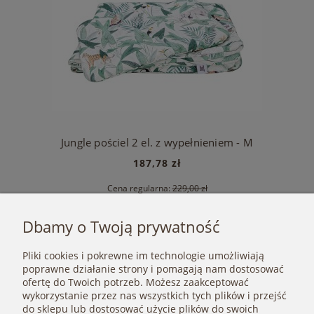
Jungle pościel 2 el. z wypełnieniem - M
187,78 zł
Cena regularna:
229,00 zł
Najniższa cena:
187,78 zł
Dbamy o Twoją prywatność
Do koszyka
Pliki cookies i pokrewne im technologie umożliwiają
poprawne działanie strony i pomagają nam dostosować
«
1
2
»
ofertę do Twoich potrzeb. Możesz zaakceptować
wykorzystanie przez nas wszystkich tych plików i przejść
do sklepu lub dostosować użycie plików do swoich