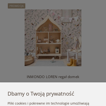
PROMOCJA
INMONDO LOREN regał domek
871,20 zł
Dbamy o Twoją prywatność
Cena regularna:
990,00 zł
Najniższa cena:
871,20 zł
Pliki cookies i pokrewne im technologie umożliwiają
Do koszyka