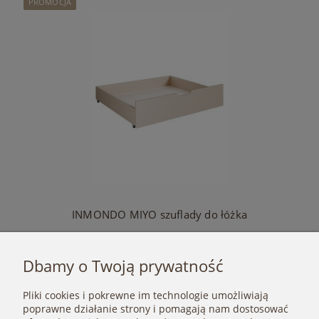
PROMOCJA
INMONDO MIYO szuflady do łóżka
695,20 zł
Dbamy o Twoją prywatność
Cena regularna:
790,00 zł
Najniższa cena:
695,20 zł
Pliki cookies i pokrewne im technologie umożliwiają
Do koszyka
poprawne działanie strony i pomagają nam dostosować