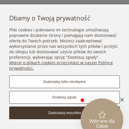
1 102,90 zł
Dbamy o Twoją prywatność
Cena regularna:
1 345,00 zł
Najniższa cena:
1 102,90 zł
Pliki cookies i pokrewne im technologie umożliwiają
Do koszyka
poprawne działanie strony i pomagają nam dostosować
ofertę do Twoich potrzeb. Możesz zaakceptować
wykorzystanie przez nas wszystkich tych plików i przejść
do sklepu lub dostosować użycie plików do swoich
preferencji, wybierając opcję "Dostosuj zgody".
POMOC
Więcej o plikach cookies przeczytasz w naszej Polityce
prywatności.
MOJE KONTO
Zaakceptuj tylko niezbędne
PŁATNOŚCI I DOSTAWA
Dostosuj zgody
INFORMACJE
Zaakceptuj wszystkie
O NAS