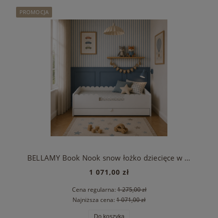
PROMOCJA
BELLAMY Book Nook snow łożko dziecięce w stylu Monetssori 80x160 z szufladą
1 071,00 zł
Cena regularna:
1 275,00 zł
Najniższa cena:
1 071,00 zł
Do koszyka