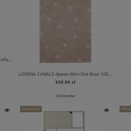
PINIO MILOO szampański komoda 3 szufladowa
LORENA CANALS dywan Mini Dot Rose 100x150
639,00 zł
Do koszyka
PROMOCJA
PROM