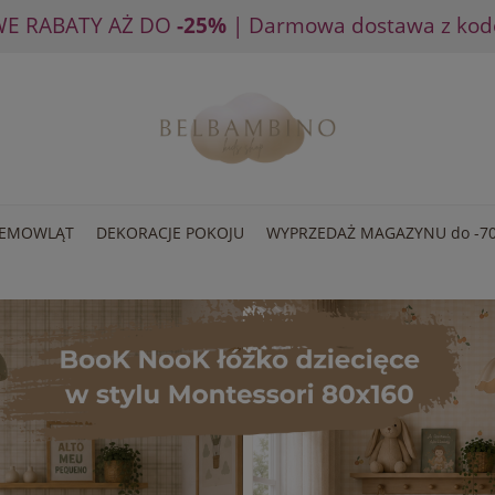
WE RABATY AŻ DO
-25%
| Darmowa dostawa z ko
IEMOWLĄT
DEKORACJE POKOJU
WYPRZEDAŻ MAGAZYNU do -7
MEBLE
ARTYKUŁY DLA NIEMOWLĄT