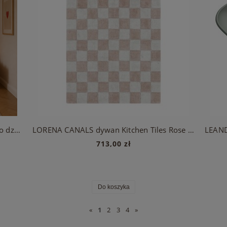
BELLAMY Book Nook vintage rose łożko dziecięce w stylu Monetssori 80x160 z szufladą
LORENA CANALS dywan Kitchen Tiles Rose 120x160
713,00 zł
Do koszyka
«
1
2
3
4
»