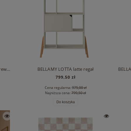
INMONDO CARMELA łóżko piętrowe drewniane
BELLAMY LOTTA latte regał
799,50 zł
Cena regularna:
975,00 zł
Najniższa cena:
799,50 zł
Do koszyka