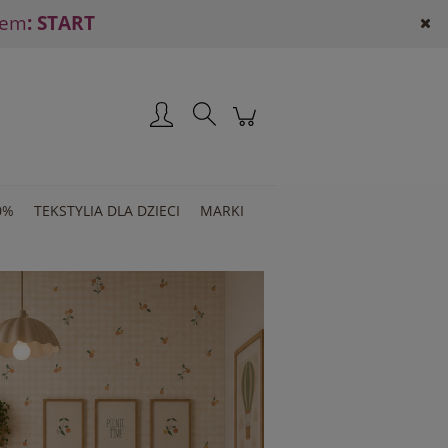
dem
: START
Zarejestruj się
Zaloguj się
0%
TEKSTYLIA DLA DZIECI
MARKI