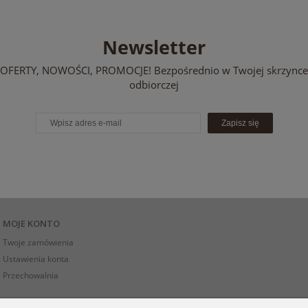
Newsletter
OFERTY, NOWOŚCI, PROMOCJE! Bezpośrednio w Twojej skrzynce
odbiorczej
Zapisz się
MOJE KONTO
Twoje zamówienia
Ustawienia konta
Przechowalnia